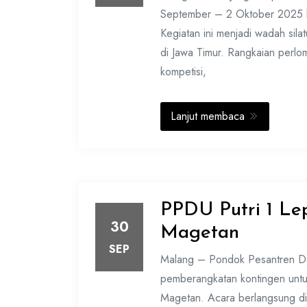
September – 2 Oktober 2025 be
Kegiatan ini menjadi wadah sila
di Jawa Timur. Rangkaian perl
kompetisi,
Lanjut membaca
PPDU Putri 1 Le
30
Magetan
SEP
Malang – Pondok Pesantren Da
pemberangkatan kontingen untuk
Magetan. Acara berlangsung d