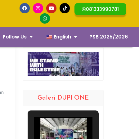
081333990781
Follow Us
English
PSB 2025/2026
en
Galeri DUPI ONE