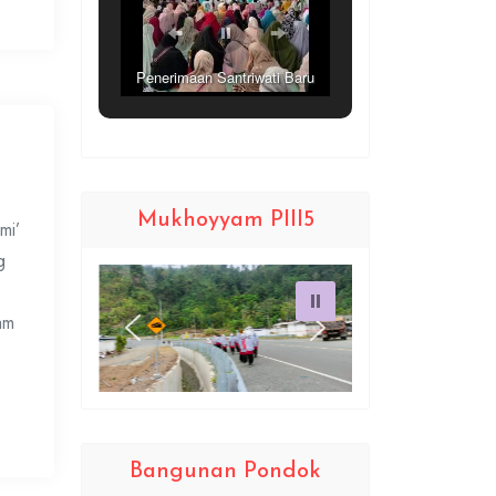
Penerimaan Santriwati Baru
(PSB)
Mukhoyyam PIII5
mi’
g
am
Bangunan Pondok