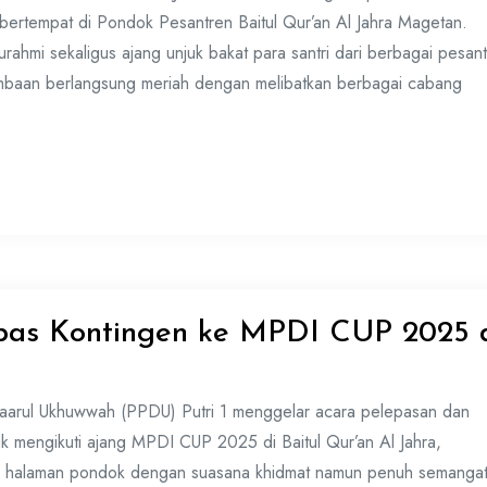
rtempat di Pondok Pesantren Baitul Qur’an Al Jahra Magetan.
turahmi sekaligus ajang unjuk bakat para santri dari berbagai pesan
ombaan berlangsung meriah dengan melibatkan berbagai cabang
pas Kontingen ke MPDI CUP 2025 
arul Ukhuwwah (PPDU) Putri 1 menggelar acara pelepasan dan
 mengikuti ajang MPDI CUP 2025 di Baitul Qur’an Al Jahra,
i halaman pondok dengan suasana khidmat namun penuh semangat