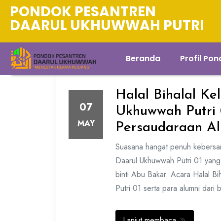
PONDOK PESANTREN
DAARUL UKHUWWAH PUTRI
Beranda
Profil Po
Halal Bihalal K
07
Ukhuwwah Putri 0
MAY
Persaudaraan A
Suasana hangat penuh kebersam
Daarul Ukhuwwah Putri 01 yang 
binti Abu Bakar. Acara Halal B
Putri 01 serta para alumni dari
Lanjut membaca