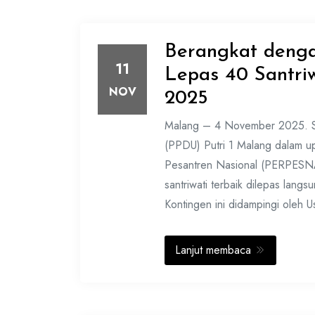
Berangkat denga
11
Lepas 40 Santr
NOV
2025
Malang – 4 November 2025. Su
(PPDU) Putri 1 Malang dalam u
Pesantren Nasional (PERPESNA
santriwati terbaik dilepas lan
Kontingen ini didampingi oleh 
Lanjut membaca