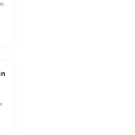
Al-
in
ni