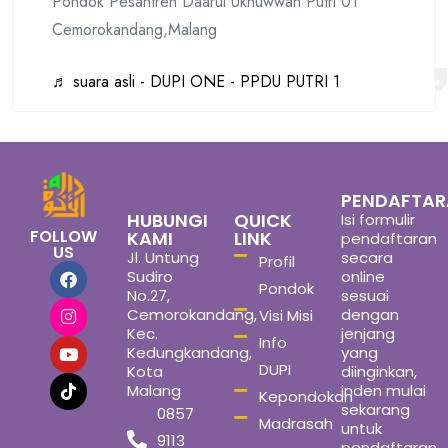
Pondok Pesantren Daarul Ukhuwwah Putri 01
Cemorokandang,Malang
♬ suara asli - DUPI ONE - PPDU PUTRI 1
PENDAFTA
HUBUNGI
QUICK
Isi formulir
FOLLOW
KAMI
LINK
pendaftaran
US
Jl. Untung
secara
Profil
Sudiro
online
Pondok
No.27,
sesuai
Cemorokandang,
dengan
Visi Misi
Kec.
jenjang
Info
Kedungkandang,
yang
DUPI
Kota
diinginkan,
Malang
inden mulai
Kepondokan
sekarang
0857
Madrasah
untuk
9113
pendaftaran