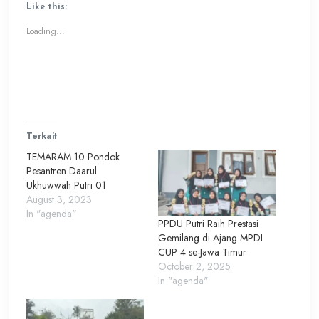
(Opens
(Opens
Like this:
in
in
new
new
Loading...
window)
window)
Terkait
TEMARAM 10 Pondok
Pesantren Daarul
Ukhuwwah Putri 01
August 3, 2023
In "agenda"
PPDU Putri Raih Prestasi
Gemilang di Ajang MPDI
CUP 4 se-Jawa Timur
October 2, 2025
In "agenda"