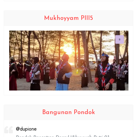
Mukhoyyam PIII5
Bangunan Pondok
@dupione