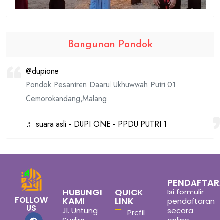
Bangunan Pondok
@dupione
Pondok Pesantren Daarul Ukhuwwah Putri 01
Cemorokandang,Malang
♬ suara asli - DUPI ONE - PPDU PUTRI 1
PENDAFTA
HUBUNGI
QUICK
Isi formulir
FOLLOW
KAMI
LINK
pendaftaran
US
Jl. Untung
secara
Profil
Sudiro
online