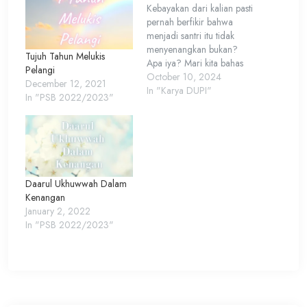
Kebayakan dari kalian pasti
pernah berfikir bahwa
menjadi santri itu tidak
menyenangkan bukan?
Tujuh Tahun Melukis
Apa iya? Mari kita bahas
Pelangi
Ehmm , Katanya sih iya,
October 10, 2024
December 12, 2021
jadi seorang santri kita
In "Karya DUPI"
In "PSB 2022/2023"
harus mandiri. Baju tak lagi
dicucikan , tidur tak lagi
dibangunkan. Intinya
semua hal dilakukan
sendiri deh! Dan ujian
paling terberat dari
Daarul Ukhuwwah Dalam
seorang…
Kenangan
January 2, 2022
In "PSB 2022/2023"