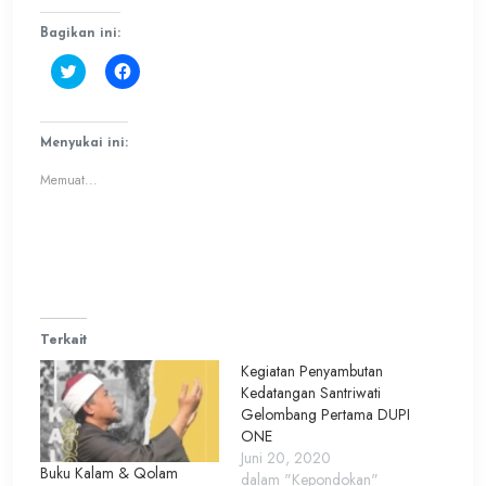
Bagikan ini:
Klik
Klik
untuk
untuk
berbagi
membagikan
pada
di
Twitter(Membuka
Facebook(Membuka
di
di
Menyukai ini:
jendela
jendela
yang
yang
Memuat...
baru)
baru)
Terkait
Kegiatan Penyambutan
Kedatangan Santriwati
Gelombang Pertama DUPI
ONE
Juni 20, 2020
Buku Kalam & Qolam
dalam "Kepondokan"