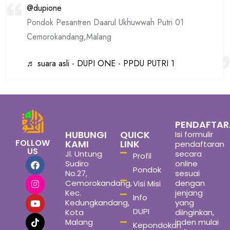
@dupione
Pondok Pesantren Daarul Ukhuwwah Putri 01
Cemorokandang,Malang
♬ suara asli - DUPI ONE - PPDU PUTRI 1
PENDAFTA
HUBUNGI
QUICK
Isi formulir
FOLLOW
KAMI
LINK
pendaftaran
US
Jl. Untung
secara
Profil
Sudiro
online
Pondok
No.27,
sesuai
Cemorokandang,
dengan
Visi Misi
Kec.
jenjang
Info
Kedungkandang,
yang
DUPI
Kota
diinginkan,
Malang
inden mulai
Kepondokan