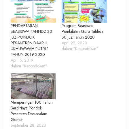
PENDAFTARAN
Program Beasiswa
BEASISWA TAHFIDZ 30
Pembibitan Guru Tahfidz
JUZ PONDOK
30 Juz Tahun 2020
PESANTREN DAARUL
April 22, 2020
UKHUWWAH PUTRI 1
dalam "Kepondokan"
TAHUN 2019-2020
April 5, 2019
dalam "Kepondokan"
Memperingati 100 Tahun
Berdirinya Pondok
Pesantren Darussalam
Gontor
September 28, 2023