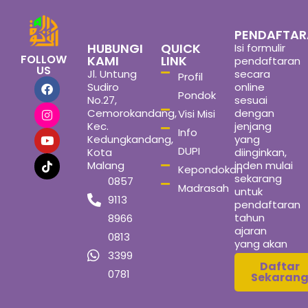
PENDAFTA
HUBUNGI
QUICK
Isi formulir
FOLLOW
KAMI
LINK
pendaftaran
US
Jl. Untung
secara
Profil
Sudiro
online
Pondok
No.27,
sesuai
Cemorokandang,
dengan
Visi Misi
Kec.
jenjang
Info
Kedungkandang,
yang
DUPI
Kota
diinginkan,
Malang
inden mulai
Kepondokan
sekarang
0857
Madrasah
untuk
9113
pendaftaran
tahun
8966
ajaran
0813
yang akan
3399
datang
Daftar
0781
Sekaran