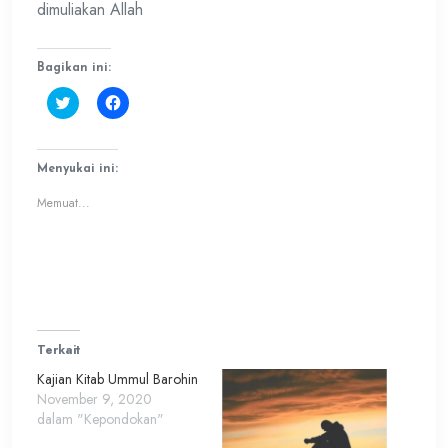
dimuliakan Allah
Bagikan ini:
Klik
Klik
untuk
untuk
berbagi
membagikan
pada
di
Twitter(Membuka
Facebook(Membuka
di
di
Menyukai ini:
jendela
jendela
yang
yang
Memuat...
baru)
baru)
Terkait
Kajian Kitab Ummul Barohin
November 9, 2020
dalam "Kepondokan"