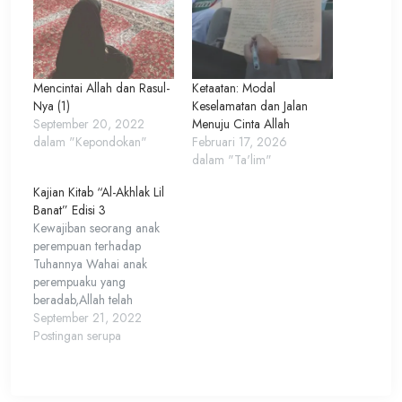
Mencintai Allah dan Rasul-
Ketaatan: Modal
Nya (1)
Keselamatan dan Jalan
September 20, 2022
Menuju Cinta Allah
dalam "Kepondokan"
Februari 17, 2026
dalam "Ta'lim"
Kajian Kitab “Al-Akhlak Lil
Banat” Edisi 3
Kewajiban seorang anak
perempuan terhadap
Tuhannya Wahai anak
perempuaku yang
beradab,Allah telah
memberikan kepadamu
September 21, 2022
nikmat yang samgat
Postingan serupa
banyak,mewujudkanmu
setelah
ketiadaanmu,memberikanmu