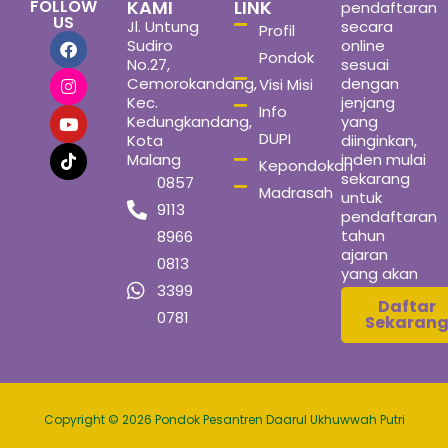
FOLLOW
KAMI
LINK
pendaftaran
US
Jl. Untung
secara
Profil
Sudiro
online
Pondok
No.27,
sesuai
Cemorokandang,
dengan
Visi Misi
Kec.
jenjang
Info
Kedungkandang,
yang
DUPI
Kota
diinginkan,
Malang
inden mulai
Kepondokan
sekarang
0857
Madrasah
untuk
9113
pendaftaran
tahun
8966
ajaran
0813
yang akan
3399
datang
Daftar
0781
Sekaran
Copyright © 2026 Pondok Pesantren Daarul Ukhuwwah Putri