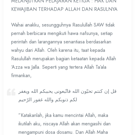
MELANJUTKAN PELAJARAN KETIGA : HAK DAN
KEWAJIBAN TERHADAP ALLAH DAN RASULNYA
Wahai anakku, sesungguhnya Rasulullah SAW tidak
pernah berbicara mengikuti hawa nafsunya, setiap
perintah dan larangannya senantiasa berdasarkan
wahyu dari Allah. Oleh karena itu, taat kepada
Rasulullah merupakan bagian ketaatan kepada Allah
‘Azza wa Jalla. Seperti yang tertera Allah Ta’ala
firmankan,
قل إن كنتم تحبّون الله فاتّبعونى يحببكم الله ويغفر
لكم ذنوبكم والله غفور الرّحيم
”Katakanlah, jika kamu mencintai Allah, maka
ikutilah aku, niscaya Allah akan mengasihi dan
mengampuni dosa dosamu. Dan Allah Maha