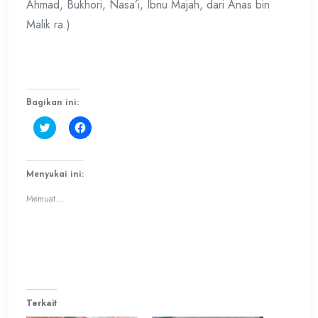
Ahmad, Bukhori, Nasa’i, Ibnu Majah, dari Anas bin
Malik ra.)
Bagikan ini:
Klik
Klik
untuk
untuk
berbagi
membagikan
pada
di
Twitter(Membuka
Facebook(Membuka
di
di
Menyukai ini:
jendela
jendela
yang
yang
Memuat...
baru)
baru)
Terkait