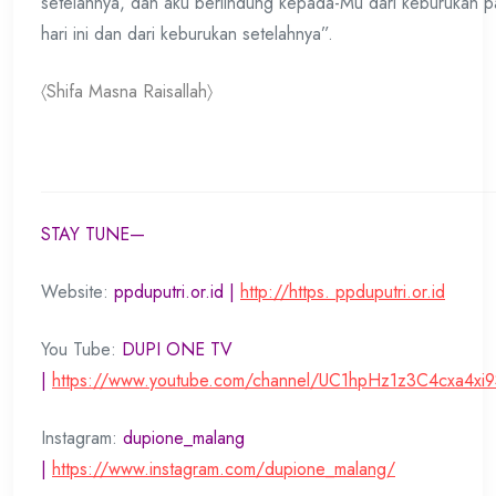
setelahnya, dan aku berlindung kepada-Mu dari keburukan 
hari ini dan dari keburukan setelahnya”.
〈Shifa Masna Raisallah〉
STAY TUNE—
Website:
ppduputri.or.id |
http://https. ppduputri.or.id
You Tube:
DUPI ONE TV
|
https://www.youtube.com/channel/UC1hpHz1z3C4cxa4xi
Instagram:
dupione_malang
|
https://www.instagram.com/dupione_malang/