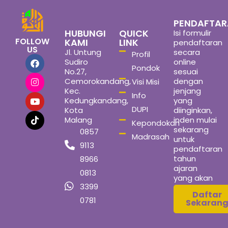
PENDAFTA
HUBUNGI
QUICK
Isi formulir
FOLLOW
KAMI
LINK
pendaftaran
US
Jl. Untung
secara
Profil
Sudiro
online
Pondok
No.27,
sesuai
Cemorokandang,
dengan
Visi Misi
Kec.
jenjang
Info
Kedungkandang,
yang
DUPI
Kota
diinginkan,
Malang
inden mulai
Kepondokan
sekarang
0857
Madrasah
untuk
9113
pendaftaran
tahun
8966
ajaran
0813
yang akan
3399
datang
Daftar
0781
Sekaran