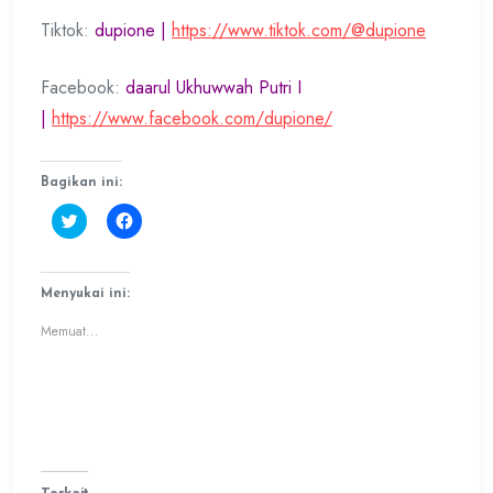
Tiktok:
dupione |
https://www.tiktok.com/@dupione
Facebook:
daarul Ukhuwwah Putri I
|
https://www.facebook.com/dupione/
Bagikan ini:
Klik
Klik
untuk
untuk
berbagi
membagikan
pada
di
Twitter(Membuka
Facebook(Membuka
di
di
Menyukai ini:
jendela
jendela
yang
yang
Memuat...
baru)
baru)