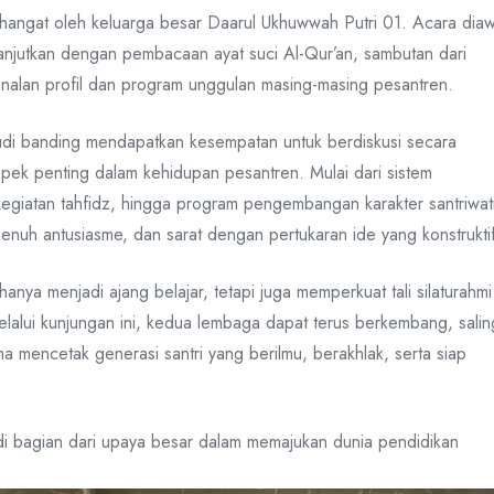
hangat oleh keluarga besar Daarul Ukhuwwah Putri 01. Acara diaw
anjutkan dengan pembacaan ayat suci Al-Qur’an, sambutan dari
nalan profil dan program unggulan masing-masing pesantren.
studi banding mendapatkan kesempatan untuk berdiskusi secara
ek penting dalam kehidupan pesantren. Mulai dari sistem
kegiatan tahfidz, hingga program pengembangan karakter santriwat
 penuh antusiasme, dan sarat dengan pertukaran ide yang konstrukti
 hanya menjadi ajang belajar, tetapi juga memperkuat tali silaturahmi
elalui kunjungan ini, kedua lembaga dapat terus berkembang, salin
a mencetak generasi santri yang berilmu, berakhlak, serta siap
di bagian dari upaya besar dalam memajukan dunia pendidikan