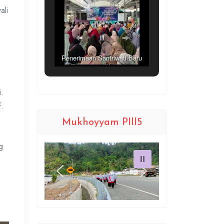
ali
Penerimaan Santriwati Baru
(PSB)
i.
f.
Mukhoyyam PIII5
g