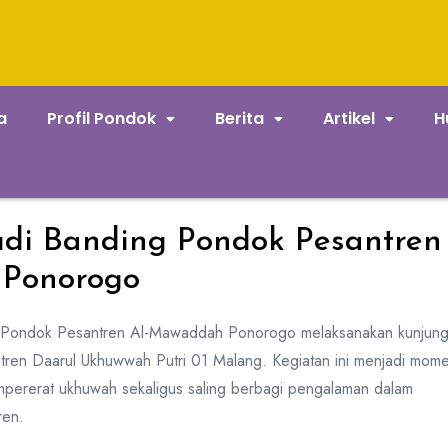
a
Profil Pondok
Berita
Artikel
H
di Banding Pondok Pesantren
Ponorogo
, Pondok Pesantren Al-Mawaddah Ponorogo melaksanakan kunjun
tren Daarul Ukhuwwah Putri 01 Malang. Kegiatan ini menjadi mom
ererat ukhuwah sekaligus saling berbagi pengalaman dalam
ren.