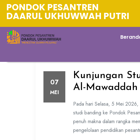
PONDOK PESANTREN
DAARUL UKHUWWAH PUTRI
Berand
Kunjungan Stu
07
Al-Mawaddah 
MEI
Pada hari Selasa, 5 Mei 2026
studi banding ke Pondok Pesan
penuh makna dalam rangka memp
pengelolaan pendidikan pesant