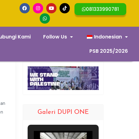
081333990781
ubungi Kami
Follow Us
Indonesian
PSB 2025/2026
gan
en
Galeri DUPI ONE