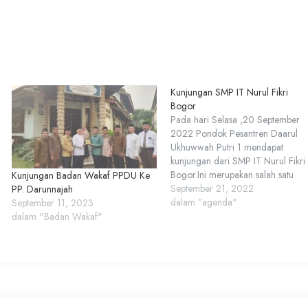
Kunjungan SMP IT Nurul Fikri
Bogor
Pada hari Selasa ,20 September
2022 Pondok Pesantren Daarul
Ukhuwwah Putri 1 mendapat
kunjungan dari SMP IT Nurul Fikri
Bogor.Ini merupakan salah satu
Kunjungan Badan Wakaf PPDU Ke
kegiatan SMPIT Nurul Fikri yang
September 21, 2022
PP. Darunnajah
akan dilaksanakan siswa saat
dalam "agenda"
September 11, 2023
menginjak jenjang kelas 2 SMP,ak
dalam "Badan Wakaf"
tetapi karena terhalang pandemi di
tahun lalu ,maka kegiatan tersebut
dilaksanakan untuk jejang…