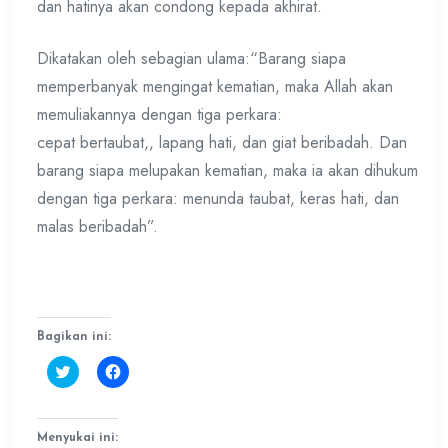
dan hatinya akan condong kepada akhirat.
Dikatakan oleh sebagian ulama:“Barang siapa
memperbanyak mengingat kematian, maka Allah akan
memuliakannya dengan tiga perkara:
cepat bertaubat,, lapang hati, dan giat beribadah. Dan
barang siapa melupakan kematian, maka ia akan dihukum
dengan tiga perkara: menunda taubat, keras hati, dan
malas beribadah”.
Bagikan ini:
Klik
Klik
untuk
untuk
berbagi
membagikan
pada
di
Twitter(Membuka
Facebook(Membuka
di
di
Menyukai ini:
jendela
jendela