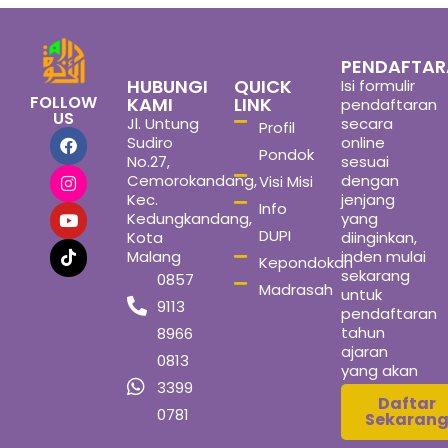
PENDAFTA
HUBUNGI
QUICK
Isi formulir
FOLLOW
KAMI
LINK
pendaftaran
US
Jl. Untung
secara
Profil
Sudiro
online
Pondok
No.27,
sesuai
Cemorokandang,
dengan
Visi Misi
Kec.
jenjang
Info
Kedungkandang,
yang
DUPI
Kota
diinginkan,
Malang
inden mulai
Kepondokan
sekarang
0857
Madrasah
untuk
9113
pendaftaran
tahun
8966
ajaran
0813
yang akan
3399
datang
Daftar
0781
Sekaran