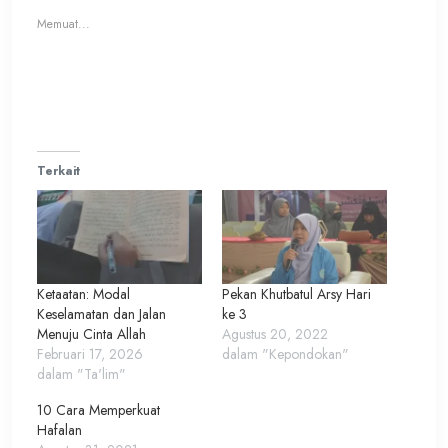
yang
yang
Memuat...
baru)
baru)
Terkait
Ketaatan: Modal
Pekan Khutbatul Arsy Hari
Keselamatan dan Jalan
ke 3
Menuju Cinta Allah
Agustus 20, 2022
Februari 17, 2026
dalam "Kepondokan"
dalam "Ta'lim"
10 Cara Memperkuat
Hafalan