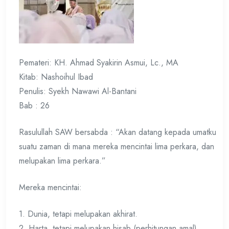
Pemateri: KH. Ahmad Syakirin Asmui, Lc., MA
Kitab: Nashoihul Ibad
Penulis: Syekh Nawawi Al-Bantani
Bab : 26
Rasulullah SAW bersabda : “Akan datang kepada umatku
suatu zaman di mana mereka mencintai lima perkara, dan
melupakan lima perkara.”
Mereka mencintai:
1. Dunia, tetapi melupakan akhirat.
2. Harta, tetapi melupakan hisab (perhitungan amal).