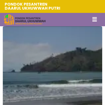
PONDOK PESANTREN
DAARUL UKHUWWAH PUTRI