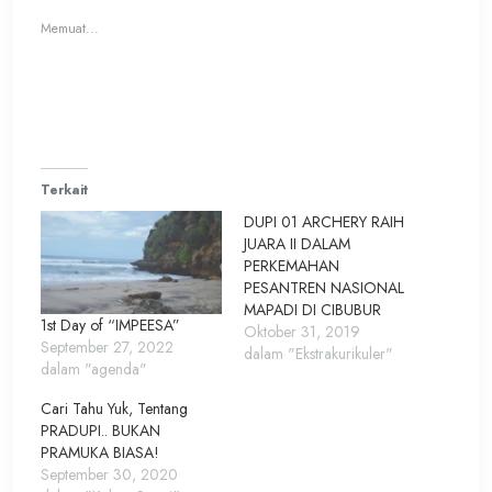
jendela
jendela
yang
yang
Memuat...
baru)
baru)
Terkait
DUPI 01 ARCHERY RAIH
JUARA II DALAM
PERKEMAHAN
PESANTREN NASIONAL
MAPADI DI CIBUBUR
1st Day of “IMPEESA”
Oktober 31, 2019
September 27, 2022
dalam "Ekstrakurikuler"
dalam "agenda"
Cari Tahu Yuk, Tentang
PRADUPI.. BUKAN
PRAMUKA BIASA!
September 30, 2020