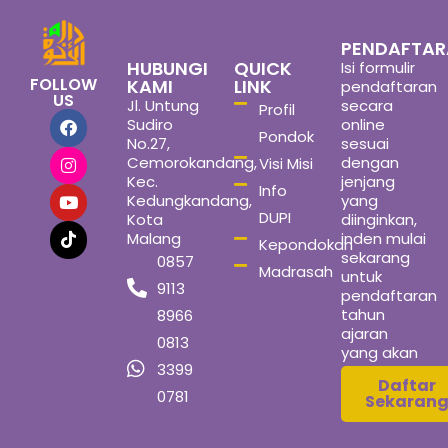
PENDAFTA
HUBUNGI
QUICK
Isi formulir
FOLLOW
KAMI
LINK
pendaftaran
US
Jl. Untung
secara
Profil
Sudiro
online
Pondok
No.27,
sesuai
Cemorokandang,
dengan
Visi Misi
Kec.
jenjang
Info
Kedungkandang,
yang
DUPI
Kota
diinginkan,
Malang
inden mulai
Kepondokan
sekarang
0857
Madrasah
untuk
9113
pendaftaran
tahun
8966
ajaran
0813
yang akan
3399
datang
Daftar
0781
Sekaran