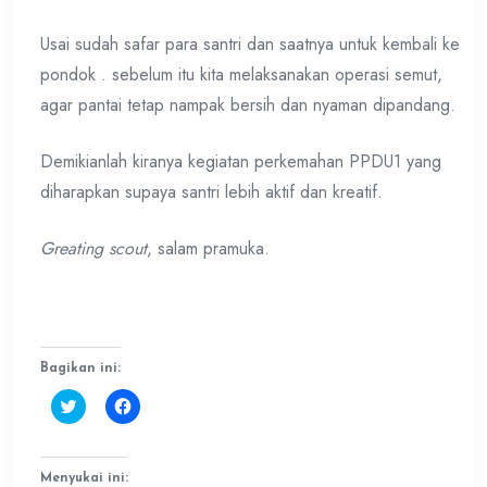
Usai sudah safar para santri dan saatnya untuk kembali ke
pondok . sebelum itu kita melaksanakan operasi semut,
agar pantai tetap nampak bersih dan nyaman dipandang.
Demikianlah kiranya kegiatan perkemahan PPDU1 yang
diharapkan supaya santri lebih aktif dan kreatif.
Greating scout
, salam pramuka.
Bagikan ini:
Klik
Klik
untuk
untuk
berbagi
membagikan
pada
di
Twitter(Membuka
Facebook(Membuka
di
di
Menyukai ini: