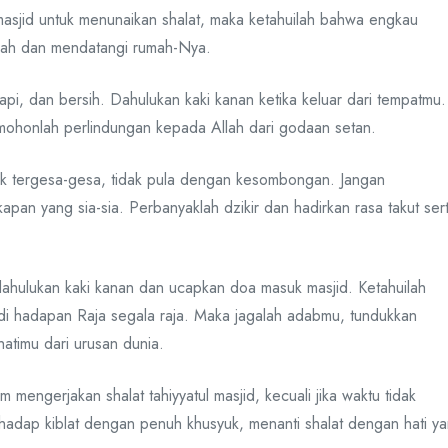
asjid untuk menunaikan shalat, maka ketahuilah bahwa engkau
lah dan mendatangi rumah-Nya.
api, dan bersih. Dahulukan kaki kanan ketika keluar dari tempatmu.
mohonlah perlindungan kepada Allah dari godaan setan.
ak tergesa-gesa, tidak pula dengan kesombongan. Jangan
pan yang sia-sia. Perbanyaklah dzikir dan hadirkan rasa takut ser
ahulukan kaki kanan dan ucapkan doa masuk masjid. Ketahuilah
 hadapan Raja segala raja. Maka jagalah adabmu, tundukkan
timu dari urusan dunia.
mengerjakan shalat tahiyyatul masjid, kecuali jika waktu tidak
dap kiblat dengan penuh khusyuk, menanti shalat dengan hati y