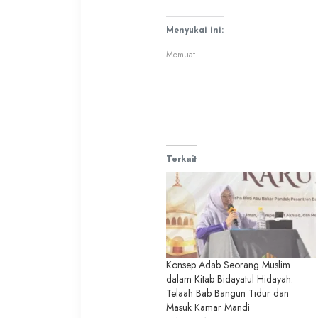
pada
di
Twitter(Membuka
Facebook(Membuka
di
di
Menyukai ini:
jendela
jendela
yang
yang
Memuat...
baru)
baru)
Terkait
Konsep Adab Seorang Muslim
dalam Kitab Bidayatul Hidayah:
Telaah Bab Bangun Tidur dan
Masuk Kamar Mandi