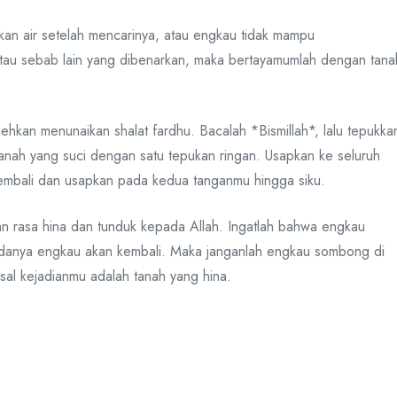
an air setelah mencarinya, atau engkau tidak mampu
tau sebab lain yang dibenarkan, maka bertayamumlah dengan tana
ehkan menunaikan shalat fardhu. Bacalah *Bismillah*, lalu tepukka
anah yang suci dengan satu tepukan ringan. Usapkan ke seluruh
mbali dan usapkan pada kedua tanganmu hingga siku.
 rasa hina dan tunduk kepada Allah. Ingatlah bahwa engkau
padanya engkau akan kembali. Maka janganlah engkau sombong di
al kejadianmu adalah tanah yang hina.