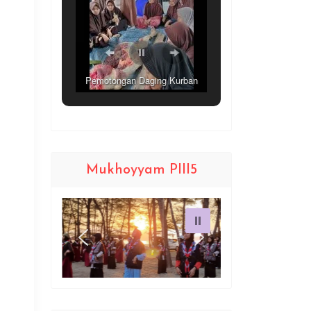
Pemotongan Daging Kurban
Mukhoyyam PIII5