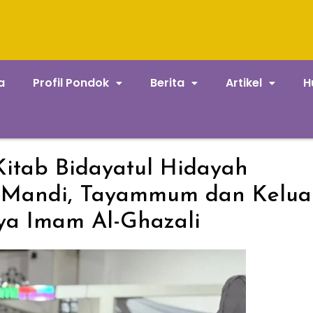
a
Profil Pondok
Berita
Artikel
H
itab Bidayatul Hidayah
 Mandi, Tayammum dan Kelua
ya Imam Al-Ghazali