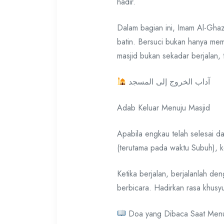
hadir.
Dalam bagian ini, Imam Al-Ghaz
batin. Bersuci bukan hanya memb
masjid bukan sekadar berjalan, 
آداب الخروج إلى المسجد
Adab Keluar Menuju Masjid
Apabila engkau telah selesai da
(terutama pada waktu Subuh), 
Ketika berjalan, berjalanlah d
berbicara. Hadirkan rasa khus
Doa yang Dibaca Saat Menu