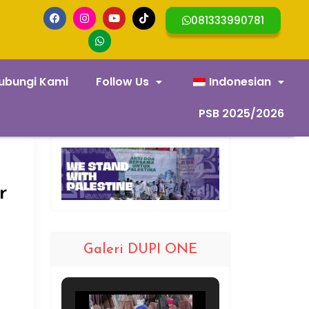
081333990781
ubungi Kami
Follow Us
Indonesian
PSB 2025/2026
r
Galeri DUPI ONE