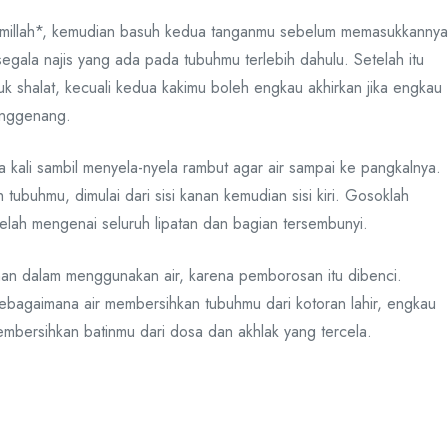
millah*, kemudian basuh kedua tanganmu sebelum memasukkannya
egala najis yang ada pada tubuhmu terlebih dahulu. Setelah itu
k shalat, kecuali kedua kakimu boleh engkau akhirkan jika engkau
enggenang.
 kali sambil menyela-nyela rambut agar air sampai ke pangkalnya.
uh tubuhmu, dimulai dari sisi kanan kemudian sisi kiri. Gosoklah
elah mengenai seluruh lipatan dan bagian tersembunyi.
han dalam menggunakan air, karena pemborosan itu dibenci.
ebagaimana air membersihkan tubuhmu dari kotoran lahir, engkau
bersihkan batinmu dari dosa dan akhlak yang tercela.