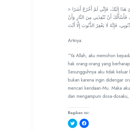
> اللَّهُمَّ إِنِّي أَسْأَلُكَ بِحَقِّ السَّائِلِينَ عَلَيْكَ، وَبِحَقِّ الرَّاغِبِينَ إِلَيْكَ، وَبِحَقِّ مَمْشَايَ هَذَا إِلَيْكَ، فَإِنِّي لَمْ أَخْرُجْ أَشَرًا
فَأَسْأَلُكَ أَنْ تُنْقِذَنِي مِنَ النَّارِ وَأَنْ
Artinya:
“Ya Allah, aku memohon kepa
hak orang-orang yang berharap
Sesungguhnya aku tidak keluar 
bukan karena ingin didengar or
mencari keridaan-Mu. Maka ak
dan mengampuni dosa-dosaku, 
Bagikan ini:
Klik
Klik
untuk
untuk
berbagi
membagikan