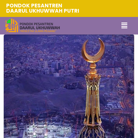
PONDOK PESANTREN
DAARUL UKHUWWAH PUTRI