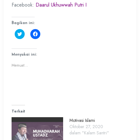
Facebook:
Daarul Ukhuwwah Putri I
Bagikan ini:
Klik
Klik
untuk
untuk
berbagi
membagikan
pada
di
Twitter(Membuka
Facebook(Membuka
di
di
Menyukai ini:
jendela
jendela
yang
yang
Memuat...
baru)
baru)
Terkait
Motivasi Islami
Oktober 27, 2020
dalam "Kalam Santri"