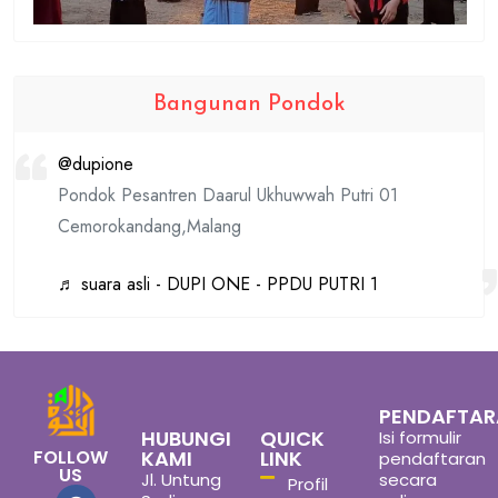
Bangunan Pondok
@dupione
Pondok Pesantren Daarul Ukhuwwah Putri 01
Cemorokandang,Malang
♬ suara asli - DUPI ONE - PPDU PUTRI 1
PENDAFTA
HUBUNGI
QUICK
Isi formulir
FOLLOW
KAMI
LINK
pendaftaran
US
Jl. Untung
secara
Profil