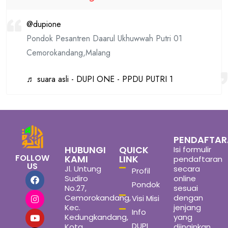
@dupione
Pondok Pesantren Daarul Ukhuwwah Putri 01
Cemorokandang,Malang
♬ suara asli - DUPI ONE - PPDU PUTRI 1
PENDAFTA
HUBUNGI
QUICK
Isi formulir
FOLLOW
KAMI
LINK
pendaftaran
US
Jl. Untung
secara
Profil
Sudiro
online
Pondok
No.27,
sesuai
Cemorokandang,
dengan
Visi Misi
Kec.
jenjang
Info
Kedungkandang,
yang
DUPI
Kota
diinginkan,