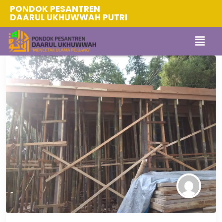
PONDOK PESANTREN
DAARUL UKHUWWAH PUTRI