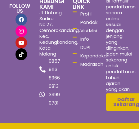
HUBUNGI
QUICK
Isi formulir
FOLLOW
KAMI
LINK
pendaftaran
US
Jl. Untung
secara
Profil
Sudiro
online
Pondok
No.27,
sesuai
Cemorokandang,
dengan
Visi Misi
Kec.
jenjang
Info
Kedungkandang,
yang
DUPI
Kota
diinginkan,
Malang
inden mulai
Kepondokan
sekarang
0857
Madrasah
untuk
9113
pendaftaran
tahun
8966
ajaran
0813
yang akan
3399
datang
Daftar
0781
Sekaran
Copyright © 2026 Pondok Pesantren Daarul Ukhuwwah Putri