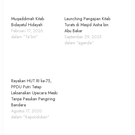
Muqaddimah Kitab
Launching Pengajian Kitab
Bidayatul Hidayah
Turats di Masjid Aisha bin
Februari 17, 2026
Abu Bakar
dalam "Ta'lim"
September 29, 2025
dalam "agenda"
Rayakan HUT RI ke-75,
PPDU Putri Tetap
Laksanakan Upacara Meski
Tanpa Pasukan Pengiring
Bendera
Agustus 17, 2020
dalam "Kepondokan"