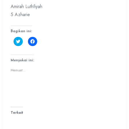
Amirah Luthfiyah
5 Azharie
Bagikan ini:
Klik
Klik
untuk
untuk
berbagi
membagikan
pada
di
Twitter(Membuka
Facebook(Membuka
di
di
Menyukai ini:
jendela
jendela
yang
yang
Memuat...
baru)
baru)
Terkait