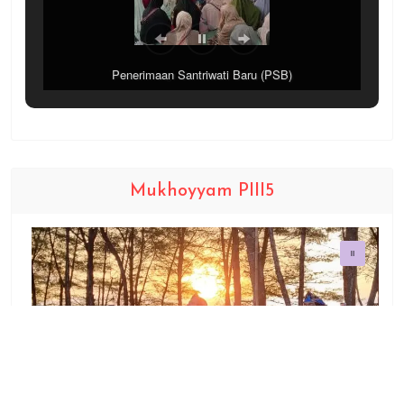
Penerimaan Santriwati Baru (PSB)
Mukhoyyam PIII5