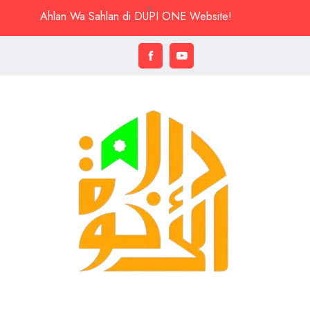
Ahlan Wa Sahlan di DUPI ONE Website!
Pondok Pesantren Daarul