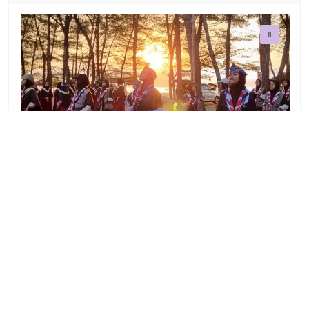
Bangunan Pondok
@dupione
Pondok Pesantren Daarul Ukhuwwah Putri 01
Cemorokandang,Malang