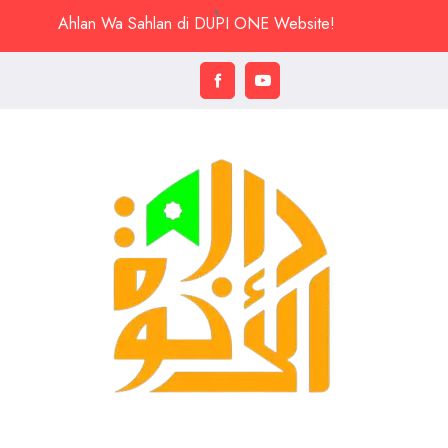
Ahlan Wa Sahlan di DUPI ONE Website!
Pondok Pesantren Daarul