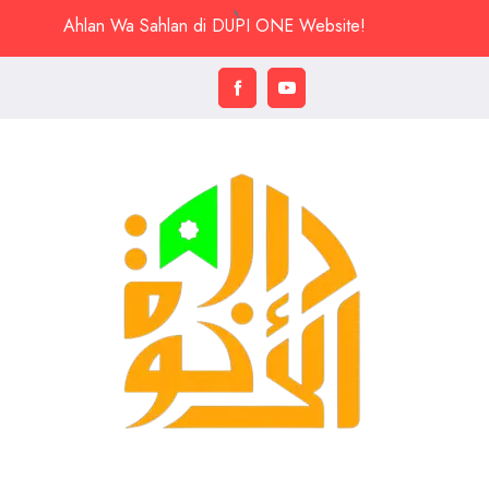
Ahlan Wa Sahlan di DUPI ONE Website!
Pondok Pesantren Daarul