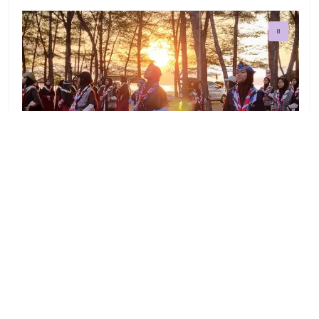
Bangunan Pondok
@dupione
Pondok Pesantren Daarul Ukhuwwah Putri 01
Cemorokandang,Malang
♬ suara asli - DUPI ONE - PPDU PUTRI 1