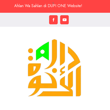
Ahlan Wa Sahlan di DUPI ONE Website!
Pondok Pesantren Daarul