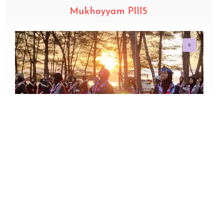
Mukhoyyam PIII5
Bangunan Pondok
@dupione
Pondok Pesantren Daarul Ukhuwwah Putri 01
Cemorokandang,Malang