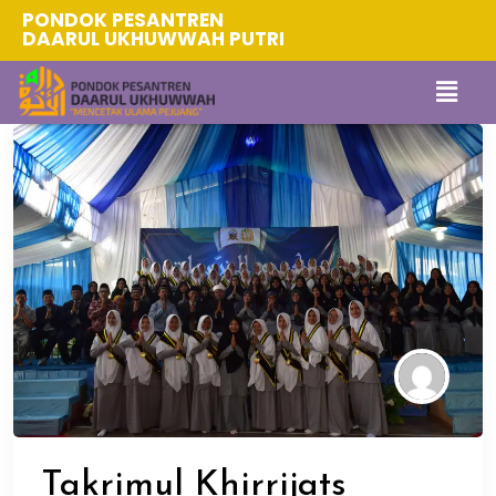
PONDOK PESANTREN
DAARUL UKHUWWAH PUTRI
Takrimul Khirrijats