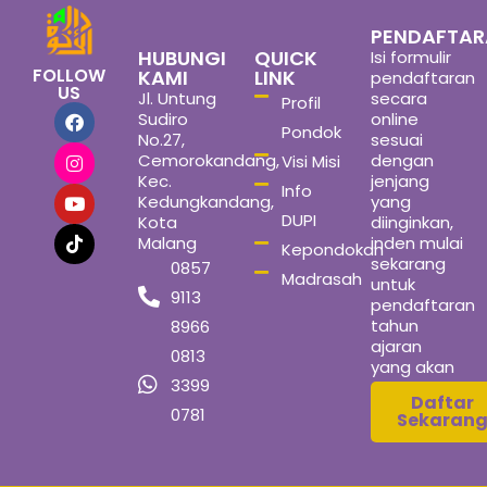
PENDAFTA
HUBUNGI
QUICK
Isi formulir
FOLLOW
KAMI
LINK
pendaftaran
US
Jl. Untung
secara
Profil
Sudiro
online
Pondok
No.27,
sesuai
Cemorokandang,
dengan
Visi Misi
Kec.
jenjang
Info
Kedungkandang,
yang
DUPI
Kota
diinginkan,
Malang
inden mulai
Kepondokan
sekarang
0857
Madrasah
untuk
9113
pendaftaran
tahun
8966
ajaran
0813
yang akan
3399
datang
Daftar
0781
Sekaran