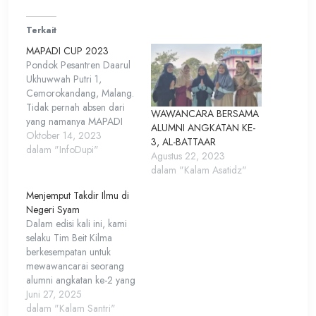
Terkait
MAPADI CUP 2023
Pondok Pesantren Daarul
Ukhuwwah Putri 1,
Cemorokandang, Malang.
Tidak pernah absen dari
WAWANCARA BERSAMA
yang namanya MAPADI
ALUMNI ANGKATAN KE-
CUP. MAPADI CUP tahun
Oktober 14, 2023
3, AL-BATTAAR
ini dilaksanakan pada
dalam "InfoDupi"
Agustus 22, 2023
tanggal 10-12 Oktober
dalam "Kalam Asatidz"
2023 di Pondok Pesantren
Darut Taqwa, ponorogo,
Menjemput Takdir Ilmu di
Jawa Timur. Yang pastinya
Negeri Syam
MAPADI CUP tahun ini
Dalam edisi kali ini, kami
bertambah lebih seru dan
selaku Tim Beit Kilma
menyenangkan, banyak
berkesempatan untuk
pengalaman yang bisa
mewawancarai seorang
kita…
alumni angkatan ke-2 yang
kini tengah mengenyam
Juni 27, 2025
pendidikan di University of
dalam "Kalam Santri"