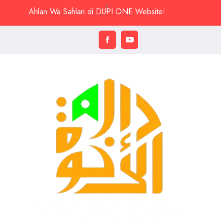
Ahlan Wa Sahlan di DUPI ONE Website!
Pondok Pesantren Daarul