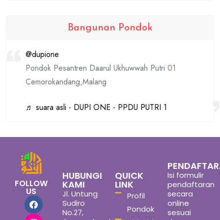
Bangunan Pondok
@dupione
Pondok Pesantren Daarul Ukhuwwah Putri 01
Cemorokandang,Malang
♬ suara asli - DUPI ONE - PPDU PUTRI 1
PENDAFTA
HUBUNGI
QUICK
Isi formulir
FOLLOW
KAMI
LINK
pendaftaran
US
Jl. Untung
secara
Profil
Sudiro
online
Pondok
No.27,
sesuai